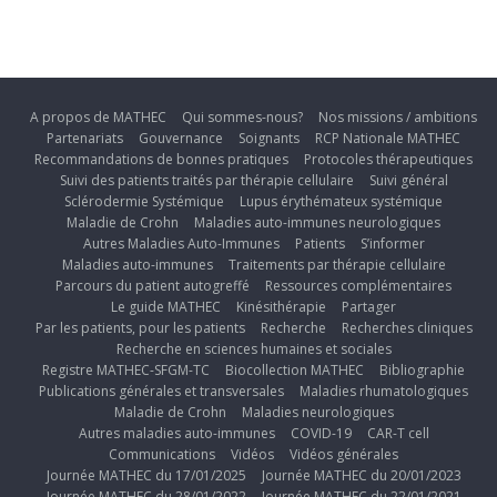
A propos de MATHEC
Qui sommes-nous?
Nos missions / ambitions
Partenariats
Gouvernance
Soignants
RCP Nationale MATHEC
Recommandations de bonnes pratiques
Protocoles thérapeutiques
Suivi des patients traités par thérapie cellulaire
Suivi général
Sclérodermie Systémique
Lupus érythémateux systémique
Maladie de Crohn
Maladies auto-immunes neurologiques
Autres Maladies Auto-Immunes
Patients
S’informer
Maladies auto-immunes
Traitements par thérapie cellulaire
Parcours du patient autogreffé
Ressources complémentaires
Le guide MATHEC
Kinésithérapie
Partager
Par les patients, pour les patients
Recherche
Recherches cliniques
Recherche en sciences humaines et sociales
Registre MATHEC-SFGM-TC
Biocollection MATHEC
Bibliographie
Publications générales et transversales
Maladies rhumatologiques
Maladie de Crohn
Maladies neurologiques
Autres maladies auto-immunes
COVID-19
CAR-T cell
Communications
Vidéos
Vidéos générales
Journée MATHEC du 17/01/2025
Journée MATHEC du 20/01/2023
Journée MATHEC du 28/01/2022
Journée MATHEC du 22/01/2021