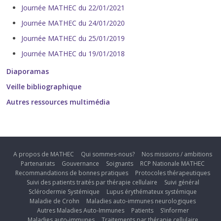
Journée MATHEC du 22/01/2021
Journée MATHEC du 24/01/2020
Journée MATHEC du 25/01/2019
Journée MATHEC du 19/01/2018
Diaporamas
Veille bibliographique
Autres ressources multimédia
A propos de MATHEC
Qui sommes-nous?
Nos missions / ambitions
Partenariats
Gouvernance
Soignants
RCP Nationale MATHEC
Recommandations de bonnes pratiques
Protocoles thérapeutiques
Suivi des patients traités par thérapie cellulaire
Suivi général
Sclérodermie Systémique
Lupus érythémateux systémique
Maladie de Crohn
Maladies auto-immunes neurologiques
Autres Maladies Auto-Immunes
Patients
S’informer
Maladies auto-immunes
Traitements par thérapie cellulaire