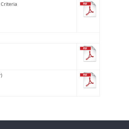
Criteria
)