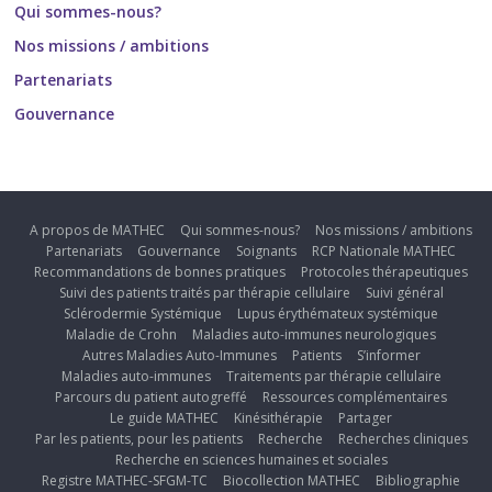
Qui sommes-nous?
Nos missions / ambitions
Partenariats
Gouvernance
A propos de MATHEC
Qui sommes-nous?
Nos missions / ambitions
Partenariats
Gouvernance
Soignants
RCP Nationale MATHEC
Recommandations de bonnes pratiques
Protocoles thérapeutiques
Suivi des patients traités par thérapie cellulaire
Suivi général
Sclérodermie Systémique
Lupus érythémateux systémique
Maladie de Crohn
Maladies auto-immunes neurologiques
Autres Maladies Auto-Immunes
Patients
S’informer
Maladies auto-immunes
Traitements par thérapie cellulaire
Parcours du patient autogreffé
Ressources complémentaires
Le guide MATHEC
Kinésithérapie
Partager
Par les patients, pour les patients
Recherche
Recherches cliniques
Recherche en sciences humaines et sociales
Registre MATHEC-SFGM-TC
Biocollection MATHEC
Bibliographie