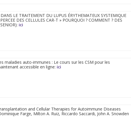
IR DANS LE TRAITEMENT DU LUPUS ÉRYTHEMATEUX SYSTEMIQUE
A PERCEE DES CELLULES CAR-T » POURQUOI ? COMMENT ? DES
 SENIOR):
ici
 les maladies auto-immunes : Le cours sur les CSM pour les
maintenant accessible en ligne:
ici
ransplantation and Cellular Therapies for Autoimmune Diseases
 Dominique Farge, Milton A. Ruiz, Riccardo Saccardi, John A. Snowden