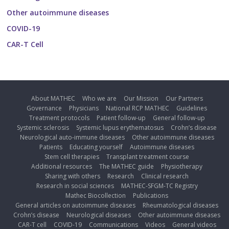
Other autoimmune diseases
COVID-19
CAR-T Cell
About MATHEC
Who we are
Our Mission
Our Partners
Governance
Physicians
National RCP MATHEC
Guidelines
Treatment protocols
Patient follow-up
General follow-up
Systemic sclerosis
Systemic lupus erythematosus
Crohn’s disease
Neurological auto-immune diseases
Other autoimmune diseases
Patients
Educating yourself
Autoimmune diseases
Stem cell therapies
Transplant treatment course
Additional resources
The MATHEC guide
Physiotherapy
Sharing with others
Research
Clinical research
Research in social sciences
MATHEC-SFGM-TC Registry
Mathec Biocollection
Publications
General articles on autoimmune diseases
Rheumatological diseases
Crohn’s disease
Neurological diseases
Other autoimmune diseases
CAR-T cell
COVID-19
Communications
Videos
General videos