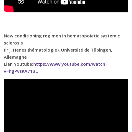
New conditioning regimen in hematopoietic systemic
sclerosis
Pr J. Henes (hématologie), Université de Tübingen,
Allemagne
Lien Youtube:
https://www.youtube.com/watch?
v=hgPvsKA713U