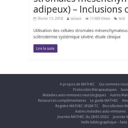
adipeux) – Inclusions 
février 13, 2018
wizaxe
11389 Views
test
Utilisation des cellules stromales mésenchymateuse
sclérodermie systémique sévère: étude clinique
Lire la suite
A propos de MATHEC
Qui sommes-nou
Protocoles thérapeutiques
Suiv
Maladies auto-immunes neurologiques
Autres Ma
Ressources complémentaires
Le guide MATHEC
Kin
Registre MATHEC-SFGM-TC
Biocollection 
Autres maladies auto-immunes
Journée MATHEC du 28/01/2022
Journée 
Veille bibliographique – fai