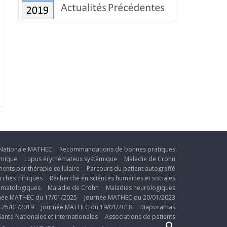
Nationale MATHEC
Recommandations de bonnes pratiques
émique
Lupus érythémateux systémique
Maladie de Crohn
ments par thérapie cellulaire
Parcours du patient autogreffé
rches cliniques
Recherche en sciences humaines et sociales
umatologiques
Maladie de Crohn
Maladies neurologiques
née MATHEC du 17/01/2025
Journée MATHEC du 20/01/2023
 25/01/2019
Journée MATHEC du 19/01/2018
Diaporamas
anté Nationales et Internationales
Associations de patients