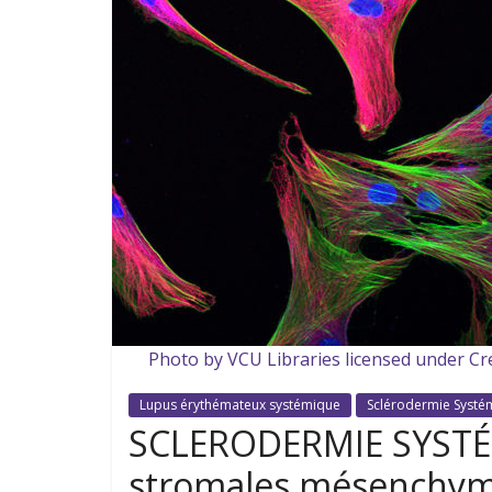
Photo by VCU Libraries licensed under C
Lupus érythémateux systémique
Sclérodermie Systé
SCLERODERMIE SYSTÉMI
stromales mésenchyma