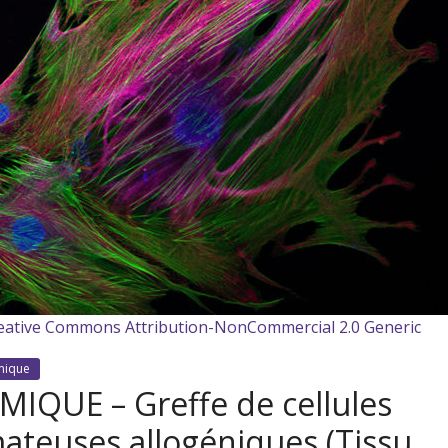
reative Commons Attribution-NonCommercial 2.0 Generic
mique
QUE – Greffe de cellules
teuses allogéniques (Tissu