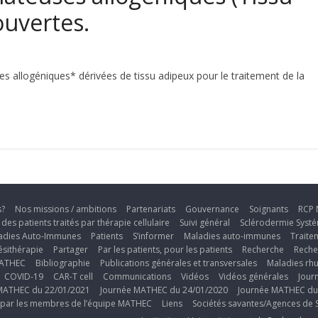
ouvertes.
s allogéniques* dérivées de tissu adipeux pour le traitement de la
s?
Nos missions / ambitions
Partenariats
Gouvernance
Soignants
RCP 
i des patients traités par thérapie cellulaire
Suivi général
Sclérodermie Syst
ladies Auto-Immunes
Patients
S’informer
Maladies auto-immunes
Traite
ésithérapie
Partager
Par les patients, pour les patients
Recherche
Reche
MATHEC
Bibliographie
Publications générales et transversales
Maladies rh
COVID-19
CAR-T cell
Communications
Vidéos
Vidéos générales
Jour
MATHEC du 22/01/2021
Journée MATHEC du 24/01/2020
Journée MATHEC du
te par les membres de l’équipe MATHEC
Liens
Sociétés savantes/Agences de S