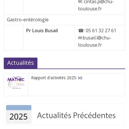
✉: cintas.p@chu-
toulouse.fr
Gastro-entérologie
Pr Louis Busail
☎: 05 61 32 27 61
✉:busail.l@chu-
toulouse.fr
Actualités
Rapport d'activités 2025:
ici