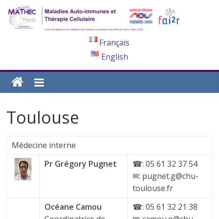
Français
English
Toulouse
Médecine interne
Pr Grégory Pugnet
☎: 05 61 32 37 54
✉: pugnet.g@chu-
toulouse.fr
Océane Camou
☎: 05 61 32 21 38
Coordinatrice de
✉: camou.o@chu-