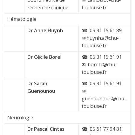
recherche clinique
toulouse.fr
Hématologie
Dr Anne Huynh
☎: 05 31 15 61 89
✉:huynh.a@chu-
toulouse.fr
Dr Cécile Borel
☎: 05 31 15 61 91
✉: borel.c@chu-
toulouse.fr
Dr Sarah
☎: 05 31 15 61 91
Guenounou
✉:
guenounou.s@chu-
toulouse.fr
Neurologie
Dr Pascal Cintas
☎: 05 61 77 94 81