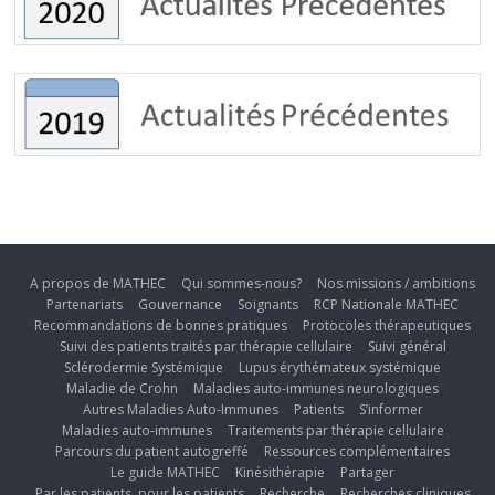
A propos de MATHEC
Qui sommes-nous?
Nos missions / ambitions
Partenariats
Gouvernance
Soignants
RCP Nationale MATHEC
Recommandations de bonnes pratiques
Protocoles thérapeutiques
Suivi des patients traités par thérapie cellulaire
Suivi général
Sclérodermie Systémique
Lupus érythémateux systémique
Maladie de Crohn
Maladies auto-immunes neurologiques
Autres Maladies Auto-Immunes
Patients
S’informer
Maladies auto-immunes
Traitements par thérapie cellulaire
Parcours du patient autogreffé
Ressources complémentaires
Le guide MATHEC
Kinésithérapie
Partager
Par les patients, pour les patients
Recherche
Recherches cliniques