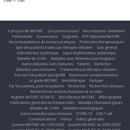
CAR-T Cell
A propos de MATHEC
Qui sommes-nous?
Nos missions / ambitions
Partenariats
Gouvernance
Soignants
RCP Nationale MATHEC
Recommandations de bonnes pratiques
Protocoles thérapeutiques
Suivi des patients traités par thérapie cellulaire
Suivi général
Sclérodermie Systémique
Lupus érythémateux systémique
Maladie de Crohn
Maladies auto-immunes neurologiques
Autres Maladies Auto-Immunes
Patients
S’informer
Maladies auto-immunes
Traitements par thérapie cellulaire
Parcours du patient autogreffé
Ressources complémentaires
Le guide MATHEC
Kinésithérapie
Partager
Par les patients, pour les patients
Recherche
Recherches cliniques
Recherche en sciences humaines et sociales
Registre MATHEC-SFGM-TC
Biocollection MATHEC
Bibliographie
Publications générales et transversales
Maladies rhumatologiques
Maladie de Crohn
Maladies neurologiques
Autres maladies auto-immunes
COVID-19
CAR-T cell
Communications
Vidéos
Vidéos générales
Journée MATHEC du 17/01/2025
Journée MATHEC du 20/01/2023