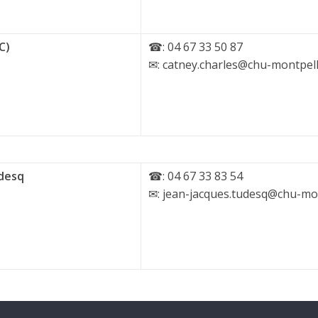
C)
☎: 04 67 33 50 87
✉: catney.charles@chu-montpelli
udesq
☎: 04 67 33 83 54
✉: jean-jacques.tudesq@chu-mon