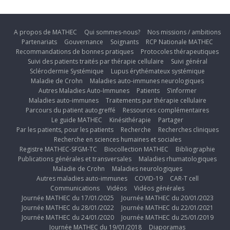
A propos de MATHEC
Qui sommes-nous?
Nos missions / ambitions
Partenariats
Gouvernance
Soignants
RCP Nationale MATHEC
Recommandations de bonnes pratiques
Protocoles thérapeutiques
Suivi des patients traités par thérapie cellulaire
Suivi général
Sclérodermie Systémique
Lupus érythémateux systémique
Maladie de Crohn
Maladies auto-immunes neurologiques
Autres Maladies Auto-Immunes
Patients
S’informer
Maladies auto-immunes
Traitements par thérapie cellulaire
Parcours du patient autogreffé
Ressources complémentaires
Le guide MATHEC
Kinésithérapie
Partager
Par les patients, pour les patients
Recherche
Recherches cliniques
Recherche en sciences humaines et sociales
Registre MATHEC-SFGM-TC
Biocollection MATHEC
Bibliographie
Publications générales et transversales
Maladies rhumatologiques
Maladie de Crohn
Maladies neurologiques
Autres maladies auto-immunes
COVID-19
CAR-T cell
Communications
Vidéos
Vidéos générales
Journée MATHEC du 17/01/2025
Journée MATHEC du 20/01/2023
Journée MATHEC du 28/01/2022
Journée MATHEC du 22/01/2021
Journée MATHEC du 24/01/2020
Journée MATHEC du 25/01/2019
Journée MATHEC du 19/01/2018
Diaporamas